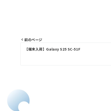
前のページ
投
【端末入荷】Galaxy S25 SC-51F
稿
ナ
ビ
ゲ
ー
シ
ョ