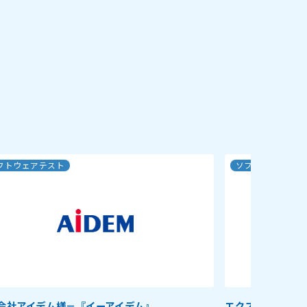
フトウェアテスト
ソフトウェアテス
会社アイデム様－『イーアイデム』
エクスペリアンジ